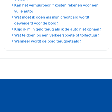
Kan het verhuurbedrijf kosten rekenen voor een
vuile auto?
Wat moet ik doen als mijn creditcard wordt
geweigerd voor de borg?
Krijg ik mijn geld terug als ik de auto niet ophaal?
Wat te doen bij een verkeersboete of tolfactuur?
Wanneer wordt de borg terugbetaald?